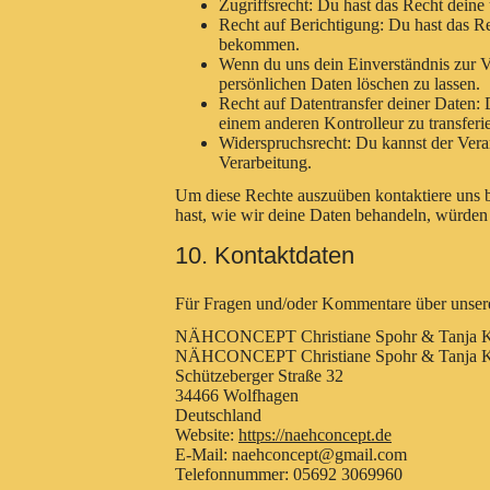
Zugriffsrecht: Du hast das Recht deine
Recht auf Berichtigung: Du hast das R
bekommen.
Wenn du uns dein Einverständnis zur Ve
persönlichen Daten löschen zu lassen.
Recht auf Datentransfer deiner Daten: 
einem anderen Kontrolleur zu transferi
Widerspruchsrecht: Du kannst der Verar
Verarbeitung.
Um diese Rechte auszuüben kontaktiere uns b
hast, wie wir deine Daten behandeln, würden 
10. Kontaktdaten
Für Fragen und/oder Kommentare über unsere 
NÄHCONCEPT Christiane Spohr & Tanja 
NÄHCONCEPT Christiane Spohr & Tanja 
Schützeberger Straße 32
34466 Wolfhagen
Deutschland
Website:
https://naehconcept.de
E-Mail:
naehconcept@gmail.com
Telefonnummer: 05692 3069960