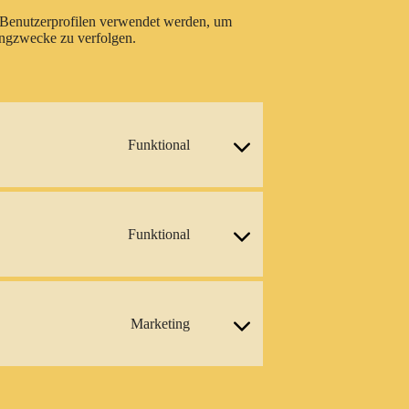
n Benutzerprofilen verwendet werden, um
ingzwecke zu verfolgen.
Funktional
Consent
to
service
wordpress
Funktional
Consent
to
service
complianz
Marketing
Consent
to
service
adobe-
fonts