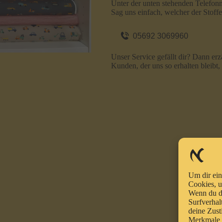
Unter der unten stehenden Telefon
Sag uns einfach, welcher der Stoffe 
05692 3069960
Unser Service gefällt dir? Dann erz
Kunden, der uns so erhalten bleibt,
Um dir ein
Cookies, u
Wenn du d
Surfverhal
deine Zust
Merkmale u