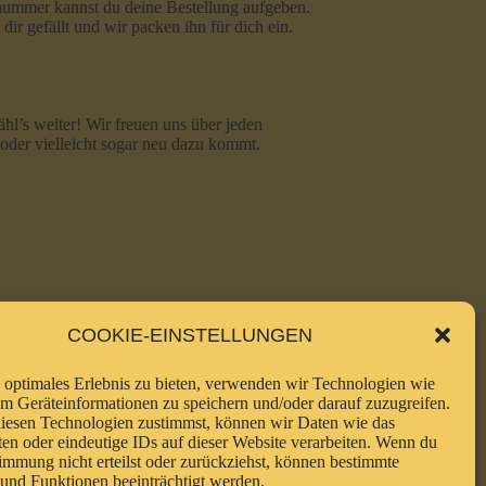
nummer kannst du deine Bestellung aufgeben.
dir gefällt und wir packen ihn für dich ein.
ähl’s weiter! Wir freuen uns über jeden
 oder vielleicht sogar neu dazu kommt.
COOKIE-EINSTELLUNGEN
 optimales Erlebnis zu bieten, verwenden wir Technologien wie
m Geräteinformationen zu speichern und/oder darauf zuzugreifen.
iesen Technologien zustimmst, können wir Daten wie das
ten oder eindeutige IDs auf dieser Website verarbeiten. Wenn du
immung nicht erteilst oder zurückziehst, können bestimmte
nd Funktionen beeinträchtigt werden.